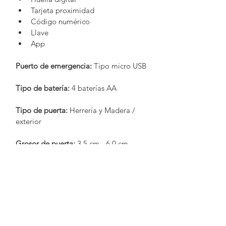
Tarjeta proximidad 
Código numérico
Llave
App
Puerto de emergencia:
 Tipo micro USB
Tipo de batería:
 4 baterías AA
Tipo de puerta:
 Herrería y Madera / 
exterior
Grosor de puerta:
 3.5 cm - 6.0 cm
Acabados:
 Negro
Barandales
Baños