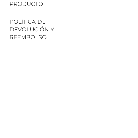
PRODUCTO
Chapetón estabilizador vidrio-
POLÍTICA DE
vidrio.
DEVOLUCIÓN Y
Carga máxima 50 kg.
Venta por pieza.
REEMBOLSO
Para cristal templado de 8 a 
Esta es la política de cambio.
12 mm.
Si tu producto tiene daños de fábrica, 
Incluye llave allen.
te damos 2 días para hacer el cambio.
Barandales
Baños
Jaladeras
Conócenos
Contacto