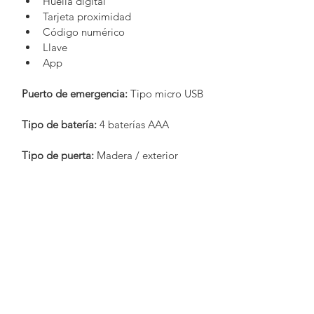
Huella digital
Tarjeta proximidad
Código numérico
Llave
App
Puerto de emergencia:
 Tipo micro USB
Tipo de batería:
 4 baterías AAA
Tipo de puerta:
 Madera / exterior
Grosor de puerta:
 3.5 cm - 6.0 cm
Barandales
Baños
Jaladeras